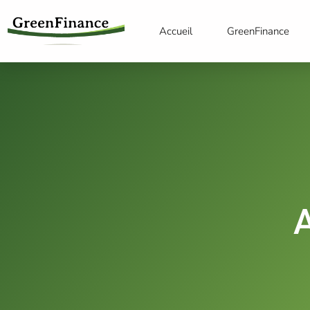
Accueil
GreenFinance
A